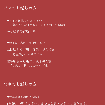
バスでお越しの方
▼台東区循環バス "めぐりん"
（南めぐりん/東西めぐりん）を利用する場合
かっぱ橋停留所下車
▼地下鉄・私鉄を利用する場合
上野駅から市川、青砥、汐入行き
｢菊屋橋｣バス停で下車
鶯谷駅前から亀戸、浅草寿行き
｢入谷2丁目｣バス停で下車
お車でお越しの方
▼首都高速を利用する場合
1号線、上野インター、または入谷インターで降ります。