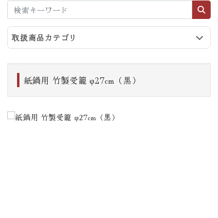
取扱商品カテゴリ
紙鍋用 竹製受籠 φ27cm（黒）