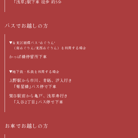
｢浅草｣駅下車 徒歩 約5分
バスでお越しの方
▼台東区循環バス "めぐりん"
（南めぐりん/東西めぐりん）を利用する場合
かっぱ橋停留所下車
▼地下鉄・私鉄を利用する場合
上野駅から市川、青砥、汐入行き
｢菊屋橋｣バス停で下車
鶯谷駅前から亀戸、浅草寿行き
｢入谷2丁目｣バス停で下車
お車でお越しの方